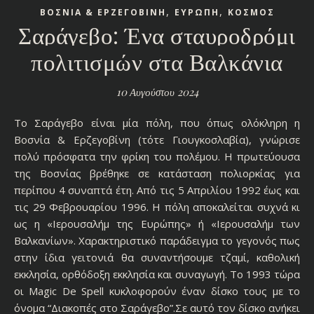
,
,
ΒΟΣΝΙΑ & ΕΡΖΕΓΟΒΙΝΗ
ΕΥΡΩΠΗ
ΚΟΣΜΟΣ
Σαράγεβο: Ένα σταυροδρόμι
πολιτισμών στα Βαλκάνια
10 Αυγούστου 2024
Το Σαράγεβο είναι μία πόλη, που όπως ολόκληρη η
Βοσνία & Ερζεγοβίνη (τότε Γιουγκοσλαβία), γνώρισε
πολύ πρόσφατα την φρίκη του πολέμου. Η πρωτεύουσα
της Βοσνίας βρέθηκε σε κατάσταση πολιορκίας για
περίπου 4 συναπτά έτη. Από τις 5 Απριλίου 1992 έως και
τις 29 Φεβρουαρίου 1996. Η πόλη αποκαλείται συχνά κι
ως η «Ιερουσαλήμ της Ευρώπης» ή «Ιερουσαλήμ των
Βαλκανίων». Χαρακτηριστικό παράδειγμα το γεγονός πως
στην ίδια γειτονιά θα συναντήσουμε τζαμί, καθολική
εκκλησία, ορθόδοξη εκκλησία και συναγωγή. Το 1993 τώρα
οι Magic De Spell κυκλοφορούν έναν δίσκο τους με το
όνομα “Διακοπές στο Σαράγεβο”.Σε αυτό τον δίσκο ανήκει