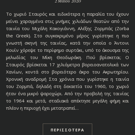
2 Μαΐου 2020
Το χωριό Σταυρός και ειδικότερα η παραλία του έχουν
μείνει χαραγμένα στις μνήμες χιλιάδων θεατών από την
ταινία του Μιχάλη Κακογιάννη, Αλέξης Ζορμπάς (Zorba
the Greek). Στο συγκεκριμένο μέρος γυρίστηκε η πιο
γνωστή σκηνή της ταινίας, κατά την οποία ο Άντονι
Κουίν χόρεψε το περίφημο συρτάκι, υπό το άκουσμα της
μελωδίας του Μίκη Θεοδωράκη. Πού βρίσκεται; Ο
Σταυρός βρίσκεται 17 χιλιόμετρα βορειοανατολικά των
Χανίων, κοντά στο βορειότερο άκρο του Ακρωτηρίου.
Χρονική αναδρομή Στα χρόνια που γυρίστηκε η ταινία
του Ζορμπά, δηλαδή στη δεκαετία του 1960, το χωριό
ήταν ένα μικρό ψαροχώρι. Από την προβολή της ταινίας
το 1964 και μετά, σταδιακά απέκτησε μεγάλη φήμη και
πλέον η περιοχή έχει μετατραπεί…
ΠΕΡΙΣΣΌΤΕΡΑ