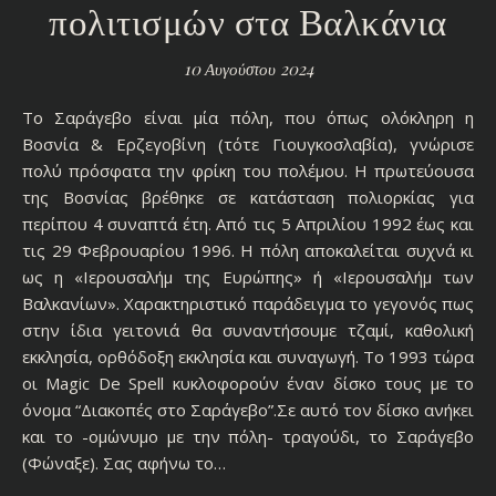
πολιτισμών στα Βαλκάνια
10 Αυγούστου 2024
Το Σαράγεβο είναι μία πόλη, που όπως ολόκληρη η
Βοσνία & Ερζεγοβίνη (τότε Γιουγκοσλαβία), γνώρισε
πολύ πρόσφατα την φρίκη του πολέμου. Η πρωτεύουσα
της Βοσνίας βρέθηκε σε κατάσταση πολιορκίας για
περίπου 4 συναπτά έτη. Από τις 5 Απριλίου 1992 έως και
τις 29 Φεβρουαρίου 1996. Η πόλη αποκαλείται συχνά κι
ως η «Ιερουσαλήμ της Ευρώπης» ή «Ιερουσαλήμ των
Βαλκανίων». Χαρακτηριστικό παράδειγμα το γεγονός πως
στην ίδια γειτονιά θα συναντήσουμε τζαμί, καθολική
εκκλησία, ορθόδοξη εκκλησία και συναγωγή. Το 1993 τώρα
οι Magic De Spell κυκλοφορούν έναν δίσκο τους με το
όνομα “Διακοπές στο Σαράγεβο”.Σε αυτό τον δίσκο ανήκει
και το -ομώνυμο με την πόλη- τραγούδι, το Σαράγεβο
(Φώναξε). Σας αφήνω το…